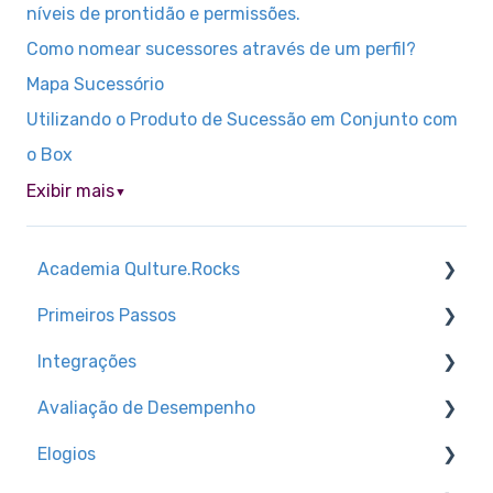
níveis de prontidão e permissões.
Como nomear sucessores através de um perfil?
Mapa Sucessório
Utilizando o Produto de Sucessão em Conjunto com
o Box
Exibir mais
▼
Academia Qulture.Rocks
Primeiros Passos
Feedbacks e Reconhecimento
Integrações
Preparando a empresa para o lançamento da
Trilhas de conhecimento
Qulture.Rocks
Avaliação de Desempenho
Configurações de Ambiente
Canal para dúvidas técnicas + dicas
Avaliações de Desempenho
Elogios
Como acessar a Qulture.Rocks
Tipos de integração de base de usuários
Configurando a avaliação na plataforma
Cultura