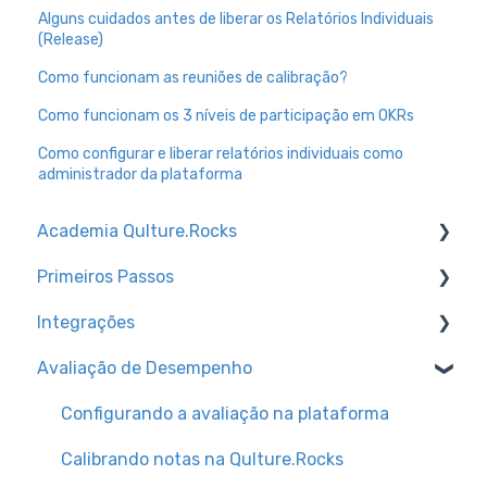
Alguns cuidados antes de liberar os Relatórios Individuais
(Release)
Como funcionam as reuniões de calibração?
Como funcionam os 3 níveis de participação em OKRs
Como configurar e liberar relatórios individuais como
administrador da plataforma
Academia Qulture.Rocks
Primeiros Passos
Feedbacks e Reconhecimento
Integrações
Preparando a empresa para o lançamento da
Trilhas de conhecimento
Qulture.Rocks
Avaliação de Desempenho
Configurações de Ambiente
Canal para dúvidas técnicas + dicas
Avaliações de Desempenho
Como acessar a Qulture.Rocks
Tipos de integração de base de usuários
Configurando a avaliação na plataforma
Cultura
Configurações de Usuários
Slack
Calibrando notas na Qulture.Rocks
Metas e OKRs