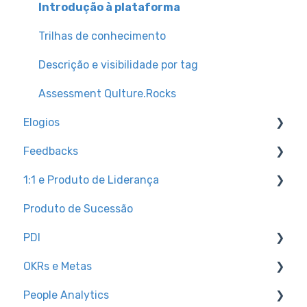
Introdução à plataforma
Trilhas de conhecimento
Descrição e visibilidade por tag
Assessment Qulture.Rocks
Elogios
Feedbacks
Trilhas de conhecimento
1:1 e Produto de Liderança
Relatórios do produto
Configurações para admins
Produto de Sucessão
Tutoriais para colaboradores
Trilhas de conhecimento
1:1
PDI
Configurações para pessoas administradoras
Tutoriais para colaboradores
Registro de prioridade
OKRs e Metas
Relatórios do produto
Pulso de sentimento
Trilhas de conhecimento
People Analytics
Inteligência Artificial
Trilhas de conhecimento
Tutoriais para colaboradores
Trilhas de conhecimento