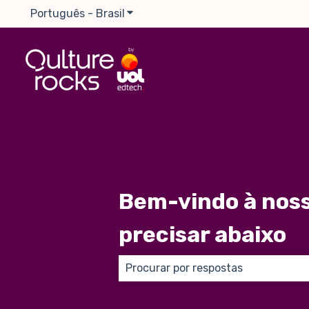
Português - Brasil
Mostrar submenu para traduções
Bem-vindo à noss
precisar abaixo
Não há sugestões porque o campo