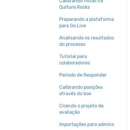
Configurações de
Slack
Calibrando notas na
Cultura
Usuários
Qulture.Rocks
Metas e OKRs
Preparando a plataforma
Plano de
para Go Live
Desenvolvimento
Analisando os resultados
Individual (PDI)
do processo
Sucessão e Xadrez de
Tutorial para
Gente
colaboradores
Org. Design
Período de Responder
Compensation
Calibrando posições
através do box
Criando o projeto de
avaliação
Importações para admins