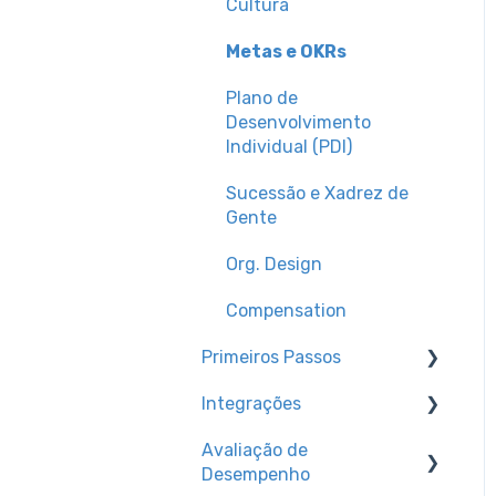
Cultura
Metas e OKRs
Plano de
Desenvolvimento
Individual (PDI)
Sucessão e Xadrez de
Gente
Org. Design
Compensation
Primeiros Passos
Integrações
Trilhas de conhecimento
Avaliação de
Configurações de
Canal para dúvidas
Desempenho
Ambiente
técnicas + dicas