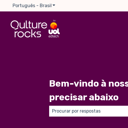
Português - Brasil
Mostrar submenu para traduções
Bem-vindo à noss
precisar abaixo
Não há sugestões porque o campo