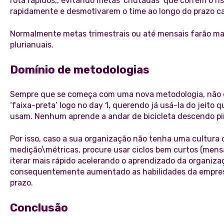
rota rápidos,, evitando metas ‘chutadas’ que correm o r
rapidamente e desmotivarem o time ao longo do prazo ca
Normalmente metas trimestrais ou até mensais farão mai
plurianuais.
Domínio de metodologias
Sempre que se começa com uma nova metodologia, não é
‘faixa-preta’ logo no day 1, querendo já usá-la do jeito 
usam. Nenhum aprende a andar de bicicleta descendo pir
Por isso, caso a sua organização não tenha uma cultura 
medição\métricas, procure usar ciclos bem curtos (mensai
iterar mais rápido acelerando o aprendizado da organiz
consequentemente aumentado as habilidades da empres
prazo.
Conclusão