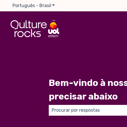
Português - Brasil
Mostrar submenu para traduções
Bem-vindo à noss
precisar abaixo
Não há sugestões porque o campo