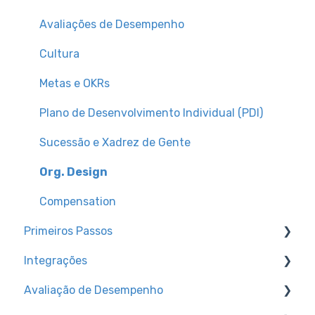
Avaliações de Desempenho
Cultura
Metas e OKRs
Plano de Desenvolvimento Individual (PDI)
Sucessão e Xadrez de Gente
Org. Design
Compensation
Primeiros Passos
Integrações
Trilhas de conhecimento
Avaliação de Desempenho
Configurações de Ambiente
Canal para dúvidas técnicas + dicas