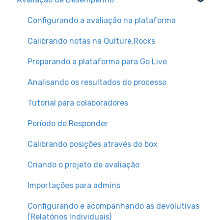
Avaliações de Desempenho
Como acessar a Qulture.Rocks
Tipos de integração de base de usuários
Configurando a avaliação na plataforma
Cultura
Configurações de Usuários
Slack
Calibrando notas na Qulture.Rocks
Metas e OKRs
Preparando a plataforma para Go Live
Plano de Desenvolvimento Individual (PDI)
Analisando os resultados do processo
Sucessão e Xadrez de Gente
Tutorial para colaboradores
Org. Design
Período de Responder
Compensation
Calibrando posições através do box
Criando o projeto de avaliação
Importações para admins
Configurando e acompanhando as devolutivas
(Relatórios Individuais)