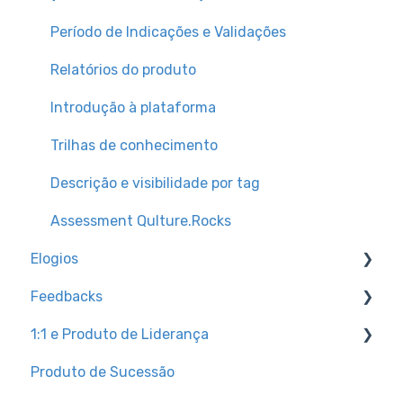
Período de Indicações e Validações
Relatórios do produto
Introdução à plataforma
Trilhas de conhecimento
Descrição e visibilidade por tag
Assessment Qulture.Rocks
Elogios
Feedbacks
Trilhas de conhecimento
1:1 e Produto de Liderança
Relatórios do produto
Configurações para admins
Produto de Sucessão
Tutoriais para colaboradores
Trilhas de conhecimento
1:1