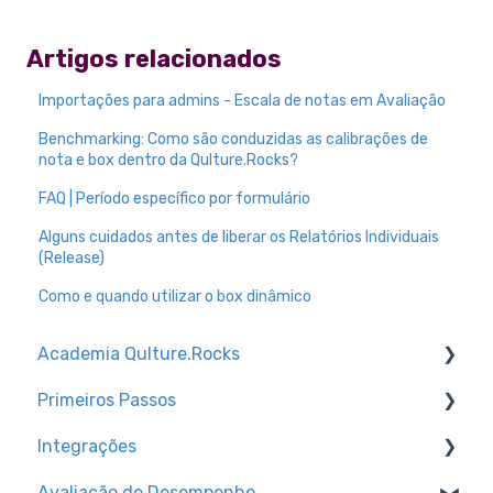
Artigos relacionados
Importações para admins - Escala de notas em Avaliação
Benchmarking: Como são conduzidas as calibrações de
nota e box dentro da Qulture.Rocks?
FAQ | Período específico por formulário
Alguns cuidados antes de liberar os Relatórios Individuais
(Release)
Como e quando utilizar o box dinâmico
Academia Qulture.Rocks
Primeiros Passos
Feedbacks e Reconhecimento
Integrações
Preparando a empresa para o lançamento da
Trilhas de conhecimento
Qulture.Rocks
Avaliação de Desempenho
Configurações de Ambiente
Canal para dúvidas técnicas + dicas