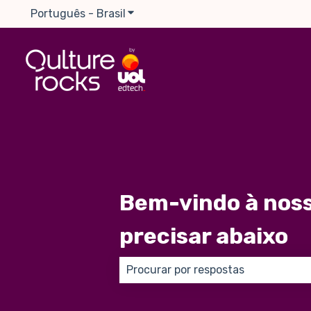
Português - Brasil
Mostrar submenu para traduções
Bem-vindo à noss
precisar abaixo
Não há sugestões porque o campo