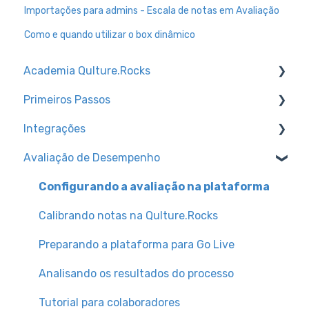
Importações para admins - Escala de notas em Avaliação
Como e quando utilizar o box dinâmico
Academia Qulture.Rocks
Primeiros Passos
Feedbacks e Reconhecimento
Integrações
Preparando a empresa para o lançamento da
Trilhas de conhecimento
Qulture.Rocks
Avaliação de Desempenho
Configurações de Ambiente
Canal para dúvidas técnicas + dicas
Avaliações de Desempenho
Como acessar a Qulture.Rocks
Tipos de integração de base de usuários
Configurando a avaliação na plataforma
Cultura
Configurações de Usuários
Slack
Calibrando notas na Qulture.Rocks
Metas e OKRs
Preparando a plataforma para Go Live
Plano de Desenvolvimento Individual (PDI)
Analisando os resultados do processo
Sucessão e Xadrez de Gente
Tutorial para colaboradores